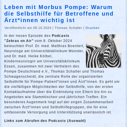
Leben mit Morbus Pompe: Warum
die Selbsthilfe für Betroffene und
Ärzt*innen wichtig ist
Veröffentlicht am 08.10.2024
|
Thomas Schaller
|
Drucken
In der neuen Episode des
Podcasts
"Zebras on Air"
vom 8. Oktober 2024
beleuchten Prof. Dr. med. Matthias Boentert,
Neurologe am Universitätsklinikum Münster,
und Dr. med. Heike Kölbel,
Kinderneurologin am Universitätsklinikum
Essen, zusammen mit zwei Vertretern des
Pompe Deutschland e.V., Thomas Schaller und Thomas
Schwagenscheidt, die zentrale Rolle der organisierten
Selbsthilfe für Pompe-Patient*innen und Ärzt*innen. Es geht um
die vielfältigen Möglichkeiten der Selbsthilfe, von der ersten
Kontaktaufnahme über die Einbindung von Eltern bis hin zu
Angeboten wie Stammtischen und jährlichen Treffen. Ein
besonderes Augenmerk liegt auf der engen Zusammenarbeit
zwischen Ärzt*innen und Selbsthilfegruppen, die für eine
umfassende Versorgung und Unterstützung unerlässlich ist.
Links zum Abrufen des Podcasts (Auswahl)