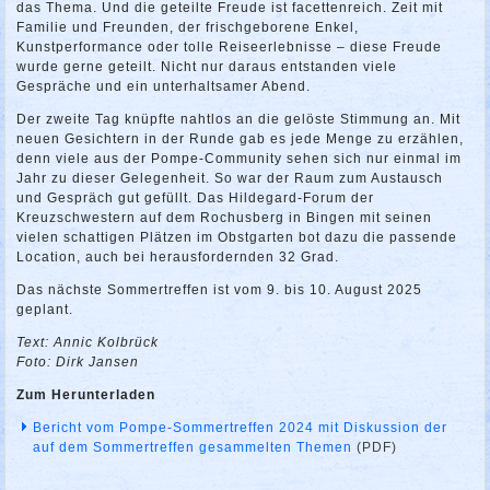
das Thema. Und die geteilte Freude ist facettenreich. Zeit mit
Familie und Freunden, der frischgeborene Enkel,
Kunstperformance oder tolle Reiseerlebnisse – diese Freude
wurde gerne geteilt. Nicht nur daraus entstanden viele
Gespräche und ein unterhaltsamer Abend.
Der zweite Tag knüpfte nahtlos an die gelöste Stimmung an. Mit
neuen Gesichtern in der Runde gab es jede Menge zu erzählen,
denn viele aus der Pompe-Community sehen sich nur einmal im
Jahr zu dieser Gelegenheit. So war der Raum zum Austausch
und Gespräch gut gefüllt. Das Hildegard-Forum der
Kreuzschwestern auf dem Rochusberg in Bingen mit seinen
vielen schattigen Plätzen im Obstgarten bot dazu die passende
Location, auch bei herausfordernden 32 Grad.
Das nächste Sommertreffen ist vom 9. bis 10. August 2025
geplant.
Text: Annic Kolbrück
Foto: Dirk Jansen
Zum Herunterladen
Bericht vom Pompe-Sommertreffen 2024 mit Diskussion der
auf dem Sommertreffen gesammelten Themen
(PDF)