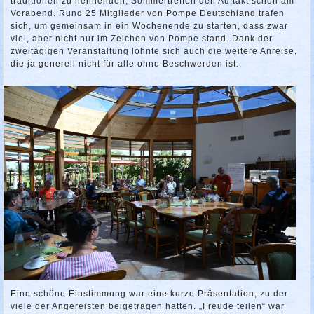
traditionell zu nennenden, Sommertreffen den Auftakt schon am
Vorabend. Rund 25 Mitglieder von Pompe Deutschland trafen
sich, um gemeinsam in ein Wochenende zu starten, dass zwar
viel, aber nicht nur im Zeichen von Pompe stand. Dank der
zweitägigen Veranstaltung lohnte sich auch die weitere Anreise,
die ja generell nicht für alle ohne Beschwerden ist.
Eine schöne Einstimmung war eine kurze Präsentation, zu der
viele der Angereisten beigetragen hatten. „Freude teilen“ war