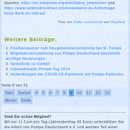
Quellen:
https://en.wikipedia.org/wiki/Zebra_(medicine)
und
https://www.seltenekrankheit.info/news/wenn-du-hufschlage-
horst-denk-an-zebras/
Foto von
Frida Lannerström
auf
Unsplash
Weitere Beiträge:
Positionspapier zum Neugeborenenscreening bei M. Pompe
Mitgliederversammlung von Pompe Deutschland beschließt
wichtige Neuerungen
Selbsthilfe ist Vielfalt
Internationaler Pompe-Tag 2024
Auswirkungen der COVID-19-Pandemie auf Pompe-Patienten
Seite 9 von 51
Start
Zurück
4
5
6
7
8
9
10
11
12
13
Weiter
Ende
Sind Sie schon Mitglied?
Mit nur 11 Cent pro Tag (Jahresbeitrag 40 Euro) unterstützen Sie
die Arbeit von Pompe Deutschland e.V. und werden Teil einer