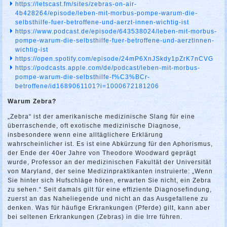
https://letscast.fm/sites/zebras-on-air-
4b428264/episode/leben-mit-morbus-pompe-warum-die-
selbsthilfe-fuer-betroffene-und-aerzt-innen-wichtig-ist
https://www.podcast.de/episode/643538024/leben-mit-morbus-
pompe-warum-die-selbsthilfe-fuer-betroffene-und-aerztinnen-
wichtig-ist
https://open.spotify.com/episode/24mP6XnJSkdy1pZrK7nCVG
https://podcasts.apple.com/de/podcast/leben-mit-morbus-
pompe-warum-die-selbsthilfe-f%C3%BCr-
betroffene/id1689061101?i=1000672181206
Warum Zebra?
„Zebra“ ist der amerikanische medizinische Slang für eine
überraschende, oft exotische medizinische Diagnose,
insbesondere wenn eine alltäglichere Erklärung
wahrscheinlicher ist. Es ist eine Abkürzung für den Aphorismus,
der Ende der 40er Jahre von Theodore Woodward geprägt
wurde, Professor an der medizinischen Fakultät der Universität
von Maryland, der seine Medizinpraktikanten instruierte: „Wenn
Sie hinter sich Hufschläge hören, erwarten Sie nicht, ein Zebra
zu sehen.“ Seit damals gilt für eine effiziente Diagnosefindung,
zuerst an das Naheliegende und nicht an das Ausgefallene zu
denken. Was für häufige Erkrankungen (Pferde) gilt, kann aber
bei seltenen Erkrankungen (Zebras) in die Irre führen.