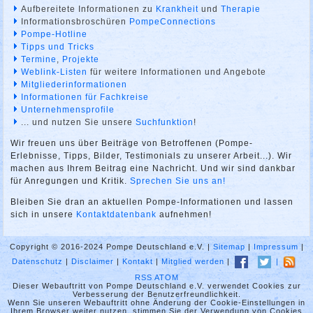
Aufbereitete Informationen zu
Krankheit
und
Therapie
Informationsbroschüren
PompeConnections
Pompe-Hotline
Tipps und Tricks
Termine
,
Projekte
Weblink-Listen
für weitere Informationen und Angebote
Mitgliederinformationen
Informationen für Fachkreise
Unternehmensprofile
... und nutzen Sie unsere
Suchfunktion
!
Wir freuen uns über Beiträge von Betroffenen (Pompe-
Erlebnisse, Tipps, Bilder, Testimonials zu unserer Arbeit...). Wir
machen aus Ihrem Beitrag eine Nachricht. Und wir sind dankbar
für Anregungen und Kritik.
Sprechen Sie uns an!
Bleiben Sie dran an aktuellen Pompe-Informationen und lassen
sich in unsere
Kontaktdatenbank
aufnehmen!
Copyright © 2016-2024 Pompe Deutschland e.V. |
Sitemap
|
Impressum
|
Datenschutz
|
Disclaimer
|
Kontakt
|
Mitglied werden
|
|
RSS
ATOM
Dieser Webauftritt von Pompe Deutschland e.V. verwendet Cookies zur
Verbesserung der Benutzerfreundlichkeit.
Wenn Sie unseren Webauftritt ohne Änderung der Cookie-Einstellungen in
Ihrem Browser weiter nutzen, stimmen Sie der Verwendung von Cookies