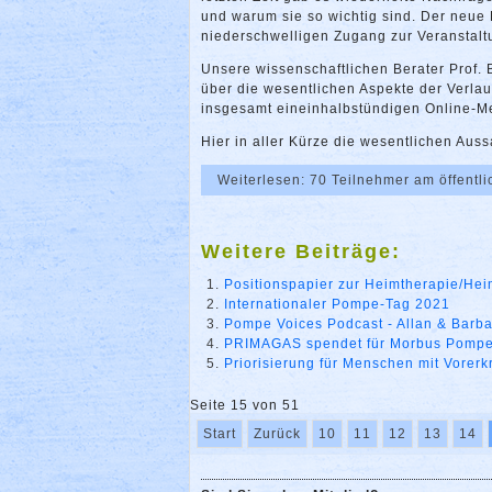
und warum sie so wichtig sind. Der neue
niederschwelligen Zugang zur Veranstalt
Unsere wissenschaftlichen Berater Prof.
über die wesentlichen Aspekte der Verla
insgesamt eineinhalbstündigen Online-Me
Hier in aller Kürze die wesentlichen Aus
Weiterlesen: 70 Teilnehmer am öffent
Weitere Beiträge:
Positionspapier zur Heimtherapie/Hei
Internationaler Pompe-Tag 2021
Pompe Voices Podcast - Allan & Barb
PRIMAGAS spendet für Morbus Pomp
Priorisierung für Menschen mit Vorer
Seite 15 von 51
Start
Zurück
10
11
12
13
14