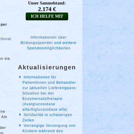
 per
Informationen über
ational
Bildungsspender und weitere
Spendenmöglichkeiten
nn sie
Aktualisierungen
Informationen für
PatientInnen und Behandler
zur aktuellen Lieferengpass-
Situation bei der
Enzymersatztherapie
(Avalglucosidase
alfa/Alglucosidase alfa)
rne
Solidarität in schwierigen
. Am
Zeiten
Vorrangige Versorgung von
 der
Kindern während des
en,