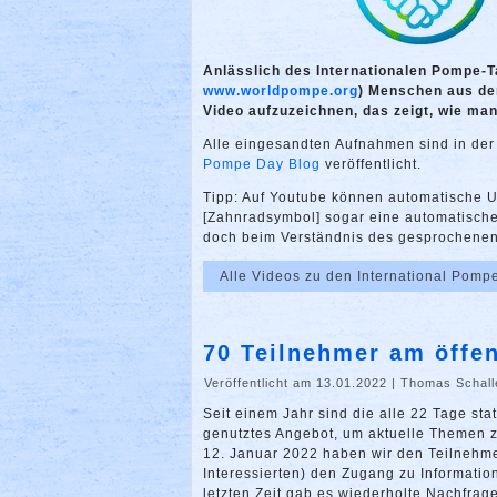
Anlässlich des Internationalen Pompe-Ta
www.worldpompe.org
) Menschen aus de
Video aufzuzeichnen, das zeigt, wie ma
Alle eingesandten Aufnahmen sind in de
Pompe Day Blog
veröffentlicht.
Tipp: Auf Youtube können automatische Unt
[Zahnradsymbol] sogar eine automatische 
doch beim Verständnis des gesprochenen 
Alle Videos zu den International Pomp
70 Teilnehmer am öffe
Veröffentlicht am 13.01.2022
|
Thomas Schall
Seit einem Jahr sind die alle 22 Tage s
genutztes Angebot, um aktuelle Themen z
12. Januar 2022 haben wir den Teilnehmer
Interessierten) den Zugang zu Informatio
letzten Zeit gab es wiederholte Nachfra