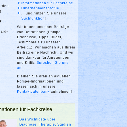
Informationen für Fachkreise
erden
Unternehmensprofile
g.
... und nutzen Sie unsere
Suchfunktion
!
r
Wir freuen uns über Beiträge
dard-
von Betroffenen (Pompe-
Erlebnisse, Tipps, Bilder,
Testimonials zu unserer
Arbeit...). Wir machen aus Ihrem
Beitrag eine Nachricht. Und wir
sind dankbar für Anregungen
und Kritik.
Sprechen Sie uns
an!
Bleiben Sie dran an aktuellen
Pompe-Informationen und
lassen sich in unsere
Kontaktdatenbank
aufnehmen!
mationen für Fachkreise
Das Wichtigste über
Diagnose, Therapie, Studien