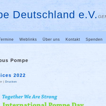
e Deutschland e.V.
GE
Termine
Weblinks
Über uns
Kontakt
Spenden
rbus Pompe
oices 2022
er
|
Drucken