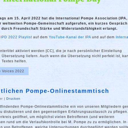
gs am 15. April 2022 hat die International Pompe Association (IPA,
r weltweiten Pompe-Gemeinschaft aufgerufen, ein kurzes Gespräch
n durch Freundschaft Stärke und Widerstandsfähigkeit erlangt.
r
IPD 2022 Playlist
auf dem
YouTube-Kanal der IPA
und auf dem
Intern
ertitel aktiviert werden [CC], die je nach persönlicher Einstellung
Übersetzung liefern. Auch wenn die Übersetzung nicht perfekt ist, ka
Textes helfen.
e Voices 2022
ntlichen Pompe-Onlinestammtisch
er
|
Drucken
tattfindenden Pompe-Onlinestammtische ein von unseren Mitgliedern ge
u diskutieren und den gegenseitigen Erfahrungsaustausch zu pflegen
kreis geöffnet, um möglichst vielen Betroffenen (und weiteren
nen rund um die Verlaufskontrolle bei M. Pompe zu zu ermöglichen. In
gen von Betroffenen, welche Untersuchungen durchgeführt werden sollt