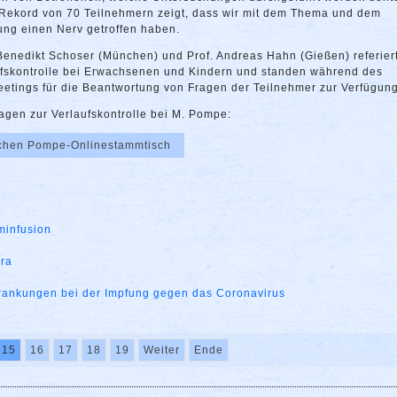
 Rekord von 70 Teilnehmern zeigt, dass wir mit dem Thema und dem
ung einen Nerv getroffen haben.
 Benedikt Schoser (München) und Prof. Andreas Hahn (Gießen) referier
ufskontrolle bei Erwachsenen und Kindern und standen während des
etings für die Beantwortung von Fragen der Teilnehmer zur Verfügung
sagen zur Verlaufskontrolle bei M. Pompe:
lichen Pompe-Onlinestammtisch
minfusion
ara
e
krankungen bei der Impfung gegen das Coronavirus
15
16
17
18
19
Weiter
Ende