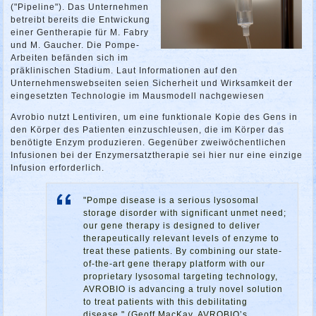
("Pipeline"). Das Unternehmen
betreibt bereits die Entwickung
einer Gentherapie für M. Fabry
und M. Gaucher. Die Pompe-
Arbeiten befänden sich im
präklinischen Stadium. Laut Informationen auf den
Unternehmenswebseiten seien Sicherheit und Wirksamkeit der
eingesetzten Technologie im Mausmodell nachgewiesen
Avrobio nutzt Lentiviren, um eine funktionale Kopie des Gens in
den Körper des Patienten einzuschleusen, die im Körper das
benötigte Enzym produzieren. Gegenüber zweiwöchentlichen
Infusionen bei der Enzymersatztherapie sei hier nur eine einzige
Infusion erforderlich.
"Pompe disease is a serious lysosomal
storage disorder with significant unmet need;
our gene therapy is designed to deliver
therapeutically relevant levels of enzyme to
treat these patients. By combining our state-
of-the-art gene therapy platform with our
proprietary lysosomal targeting technology,
AVROBIO is advancing a truly novel solution
to treat patients with this debilitating
disease." (Geoff MacKay, AVROBIO’s