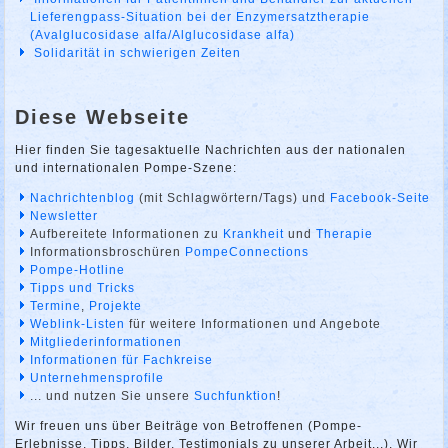
Lieferengpass-Situation bei der Enzymersatztherapie
(Avalglucosidase alfa/Alglucosidase alfa)
Solidarität in schwierigen Zeiten
Diese Webseite
Hier finden Sie tagesaktuelle Nachrichten aus der nationalen
und internationalen Pompe-Szene:
Nachrichtenblog
(mit Schlagwörtern/Tags) und
Facebook-Seite
Newsletter
Aufbereitete Informationen zu
Krankheit
und
Therapie
Informationsbroschüren
PompeConnections
Pompe-Hotline
Tipps und Tricks
Termine
,
Projekte
Weblink-Listen
für weitere Informationen und Angebote
Mitgliederinformationen
Informationen für Fachkreise
Unternehmensprofile
... und nutzen Sie unsere
Suchfunktion
!
Wir freuen uns über Beiträge von Betroffenen (Pompe-
Erlebnisse, Tipps, Bilder, Testimonials zu unserer Arbeit...). Wir