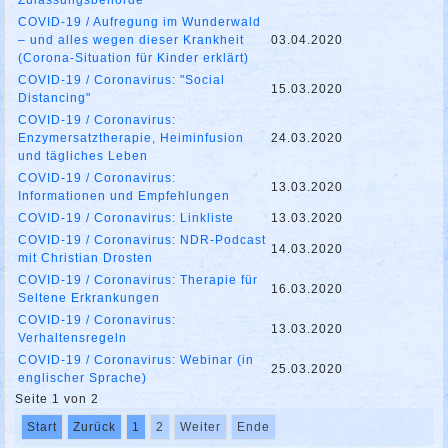
Zulassungsbehörde
COVID-19 / Aufregung im Wunderwald
– und alles wegen dieser Krankheit
03.04.2020
(Corona-Situation für Kinder erklärt)
COVID-19 / Coronavirus: "Social
15.03.2020
Distancing"
COVID-19 / Coronavirus:
Enzymersatztherapie, Heiminfusion
24.03.2020
und tägliches Leben
COVID-19 / Coronavirus:
13.03.2020
Informationen und Empfehlungen
COVID-19 / Coronavirus: Linkliste
13.03.2020
COVID-19 / Coronavirus: NDR-Podcast
14.03.2020
mit Christian Drosten
COVID-19 / Coronavirus: Therapie für
16.03.2020
Seltene Erkrankungen
COVID-19 / Coronavirus:
13.03.2020
Verhaltensregeln
COVID-19 / Coronavirus: Webinar (in
25.03.2020
englischer Sprache)
Seite 1 von 2
Start
Zurück
1
2
Weiter
Ende