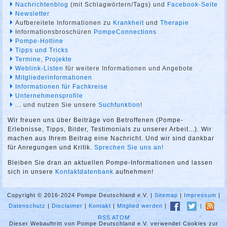
Nachrichtenblog
(mit Schlagwörtern/Tags) und
Facebook-Seite
Newsletter
Aufbereitete Informationen zu
Krankheit
und
Therapie
Informationsbroschüren
PompeConnections
Pompe-Hotline
Tipps und Tricks
Termine
,
Projekte
Weblink-Listen
für weitere Informationen und Angebote
Mitgliederinformationen
Informationen für Fachkreise
Unternehmensprofile
... und nutzen Sie unsere
Suchfunktion
!
Wir freuen uns über Beiträge von Betroffenen (Pompe-
Erlebnisse, Tipps, Bilder, Testimonials zu unserer Arbeit...). Wir
machen aus Ihrem Beitrag eine Nachricht. Und wir sind dankbar
für Anregungen und Kritik.
Sprechen Sie uns an!
Bleiben Sie dran an aktuellen Pompe-Informationen und lassen
sich in unsere
Kontaktdatenbank
aufnehmen!
Copyright © 2016-2024 Pompe Deutschland e.V. |
Sitemap
|
Impressum
|
Datenschutz
|
Disclaimer
|
Kontakt
|
Mitglied werden
|
|
RSS
ATOM
Dieser Webauftritt von Pompe Deutschland e.V. verwendet Cookies zur