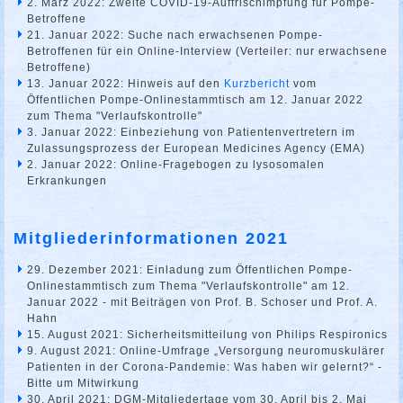
2. März 2022: Zweite COVID-19-Auffrischimpfung für Pompe-
Betroffene
21. Januar 2022: Suche nach erwachsenen Pompe-
Betroffenen für ein Online-Interview (Verteiler: nur erwachsene
Betroffene)
13. Januar 2022: Hinweis auf den
Kurzbericht
vom
Öffentlichen Pompe-Onlinestammtisch am 12. Januar 2022
zum Thema "Verlaufskontrolle"
3. Januar 2022: Einbeziehung von Patientenvertretern im
Zulassungsprozess der European Medicines Agency (EMA)
2. Januar 2022: Online-Fragebogen zu lysosomalen
Erkrankungen
Mitgliederinformationen 2021
29. Dezember 2021: Einladung zum Öffentlichen Pompe-
Onlinestammtisch zum Thema "Verlaufskontrolle" am 12.
Januar 2022 - mit Beiträgen von Prof. B. Schoser und Prof. A.
Hahn
15. August 2021: Sicherheitsmitteilung von Philips Respironics
9. August 2021: Online-Umfrage „Versorgung neuromuskulärer
Patienten in der Corona-Pandemie: Was haben wir gelernt?“ -
Bitte um Mitwirkung
30. April 2021: DGM-Mitgliedertage vom 30. April bis 2. Mai