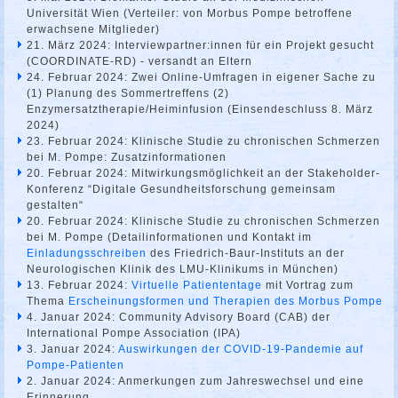
Universität Wien (Verteiler: von Morbus Pompe betroffene
erwachsene Mitglieder)
21. März 2024: Interviewpartner:innen für ein Projekt gesucht
(COORDINATE-RD) - versandt an Eltern
24. Februar 2024: Zwei Online-Umfragen in eigener Sache zu
(1) Planung des Sommertreffens (2)
Enzymersatztherapie/Heiminfusion (Einsendeschluss 8. März
2024)
23. Februar 2024: Klinische Studie zu chronischen Schmerzen
bei M. Pompe: Zusatzinformationen
20. Februar 2024: Mitwirkungsmöglichkeit an der Stakeholder-
Konferenz “Digitale Gesundheitsforschung gemeinsam
gestalten“
20. Februar 2024: Klinische Studie zu chronischen Schmerzen
bei M. Pompe (Detailinformationen und Kontakt im
Einladungsschreiben
des Friedrich-Baur-Instituts an der
Neurologischen Klinik des LMU-Klinikums in München)
13. Februar 2024:
Virtuelle Patiententage
mit Vortrag zum
Thema
Erscheinungsformen und Therapien des Morbus Pompe
4. Januar 2024: Community Advisory Board (CAB) der
International Pompe Association (IPA)
3. Januar 2024:
Auswirkungen der COVID-19-Pandemie auf
Pompe-Patienten
2. Januar 2024: Anmerkungen zum Jahreswechsel und eine
Erinnerung