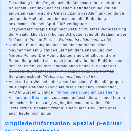
Erkrankung in der Regel auch die Atemmuskulatur betroffen.
Ab einem Zeitpunkt, der bei jedem Betroffenen individuell
eintreten kann, wird die Unterstützung der Atemfunktion durch
geeignete Maßnahmen eine existentielle Bedeutung
bekommen. Die seit April 2006 verfügbare
Enzymersatztherapie trägt nachweislich zu einer Verbesserung
der Atemfunktion bei (Thomas Schwagenscheidt: Beatmung bei
M. Pompe. Pompe-Portal -
Website ist nicht mehr aktiv
).
Über die Beatmung hinaus sind atemtherapeutische
Maßnahmen ein wichtiges Element der Behandlung von
Morbus Pompe. Die Möglichkeiten sind vielfältig, und die
Behandlung richtet sich nach den individuellen Bedürfnissen
des Patienten.
Weitere Informationen finden Sie unter der
Überschrift „Atemtherapie“ im Pompe-Portal von Thomas
Schwagenscheidt
(Website ist nicht mehr aktiv)
.
Auch auf der Webseite der amerikanischen Selbsthilfegruppe
für Pompe-Patienten (Acid Maltase Deficiency Association,
AMDA) wurden wichtige
Informationen rund um das Thema
Atmung und Beatmung
zusammengefasst, die wir Ihnen hier in
deutscher Übersetzung zugänglich machen wollen. Die
Textauszüge stammen zwar aus dem Jahr 1998, sind aber
auch heute noch gültig.
Mitgliederinformation Spezial (Februar