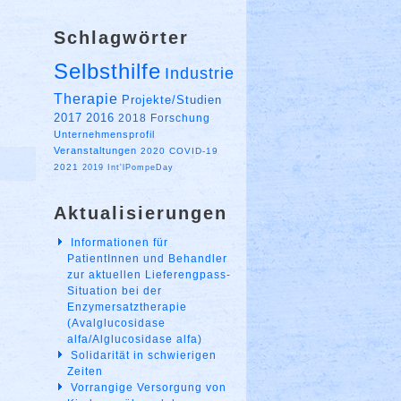
Schlagwörter
Selbsthilfe
Industrie
Therapie
Projekte/Studien
2017
2016
2018
Forschung
Unternehmensprofil
Veranstaltungen
2020
COVID-19
2021
2019
Int'lPompeDay
Aktualisierungen
Informationen für
PatientInnen und Behandler
zur aktuellen Lieferengpass-
Situation bei der
Enzymersatztherapie
(Avalglucosidase
alfa/Alglucosidase alfa)
Solidarität in schwierigen
Zeiten
Vorrangige Versorgung von