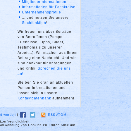
Mitgliederinformationen
Informationen für Fachkreise
Unternehmensprofile
... und nutzen Sie unsere
Suchfunktion
!
Wir freuen uns über Beiträge
von Betroffenen (Pompe-
Erlebnisse, Tipps, Bilder,
Testimonials zu unserer
Arbeit...). Wir machen aus Ihrem
Beitrag eine Nachricht. Und wir
sind dankbar für Anregungen
und Kritik.
Sprechen Sie uns
an!
Bleiben Sie dran an aktuellen
Pompe-Informationen und
lassen sich in unsere
Kontaktdatenbank
aufnehmen!
ied werden
|
|
RSS
ATOM
zerfreundlichkeit.
 Verwendung von Cookies zu. Durch Klick auf