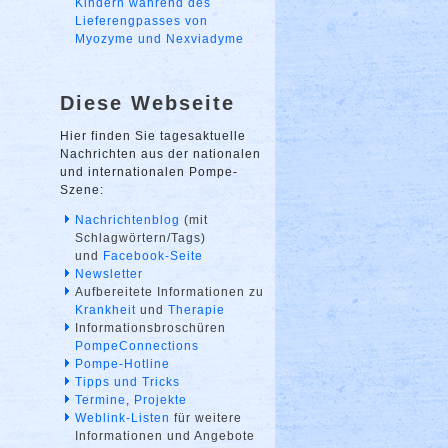
Kindern während des
Lieferengpasses von
Myozyme und Nexviadyme
Diese Webseite
Hier finden Sie tagesaktuelle
Nachrichten aus der nationalen
und internationalen Pompe-
Szene:
Nachrichtenblog
(mit
Schlagwörtern/Tags)
und
Facebook-Seite
Newsletter
Aufbereitete Informationen zu
Krankheit
und
Therapie
Informationsbroschüren
PompeConnections
Pompe-Hotline
Tipps und Tricks
Termine
,
Projekte
Weblink-Listen
für weitere
Informationen und Angebote