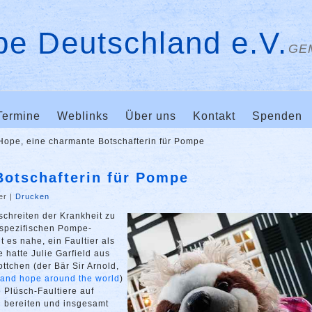
e Deutschland e.V.
GE
Termine
Weblinks
Über uns
Kontakt
Spenden
Hope, eine charmante Botschafterin für Pompe
Botschafterin für Pompe
er
|
Drucken
schreiten der Krankheit zu
spezifischen Pompe-
 es nahe, ein Faultier als
hatte Julie Garfield aus
tchen (der Bär Sir Arnold,
and hope around the world
)
 Plüsch-Faultiere auf
 bereiten und insgesamt