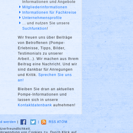
Informationen und Angebote
Mitgliederinformationen
Informationen für Fachkreise
Unternehmensprofile
... und nutzen Sie unsere
Suchfunktion
!
Wir freuen uns über Beiträge
von Betroffenen (Pompe-
Erlebnisse, Tipps, Bilder,
Testimonials zu unserer
Arbeit...). Wir machen aus Ihrem
Beitrag eine Nachricht. Und wir
sind dankbar für Anregungen
und Kritik.
Sprechen Sie uns
an!
Bleiben Sie dran an aktuellen
Pompe-Informationen und
lassen sich in unsere
Kontaktdatenbank
aufnehmen!
ied werden
|
|
RSS
ATOM
zerfreundlichkeit.
 Verwendung von Cookies zu. Durch Klick auf