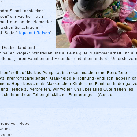
en.
andra Schmit anstecken
sen" ein Faultier nach
 von Hope, so der Name der
eutschen Sprachraum
k-Seite "
Hope auf Reisen
"
e Deutschland und
m neuen Projekt. Wir freuen uns auf eine gute Zusammenarbeit und auf
fenen, ihren Familien und Freunden und allen anderen Unterstützern
eisen" soll auf Morbus Pompe aufmerksam machen und Betroffene
rotz ihrer fortschreitenden Krankheit die Hoffnung (englisch: hope) nich
amens Hope besucht als Maskottchen Kinder und Familien in der ganz
 und Freude zu verbreiten. Wir wollen uns über alles Gute freuen; es
n Lächeln und das Teilen glücklicher Erinnerungen. (Aus der
erung von Hope
eite)
ibung)