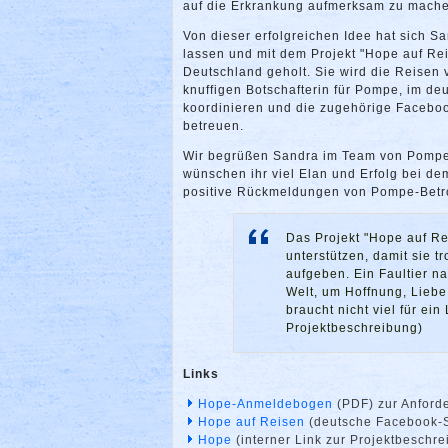
auf die Erkrankung aufmerksam zu mach
Von dieser erfolgreichen Idee hat sich S
lassen und mit dem Projekt "Hope auf Rei
Deutschland geholt. Sie wird die Reisen
knuffigen Botschafterin für Pompe, im d
koordinieren und die zugehörige Faceboo
betreuen.
Wir begrüßen Sandra im Team von Pomp
wünschen ihr viel Elan und Erfolg bei de
positive Rückmeldungen von Pompe-Betrof
Das Projekt "Hope auf R
unterstützen, damit sie t
aufgeben. Ein Faultier n
Welt, um Hoffnung, Liebe
braucht nicht viel für ei
Projektbeschreibung)
Links
Hope-Anmeldebogen
(PDF) zur Anford
Hope auf Reisen
(deutsche Facebook-S
Hope
(interner Link zur Projektbeschre