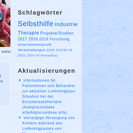
Schlagwörter
Selbsthilfe
Industrie
Therapie
Projekte/Studien
2017
2016
2018
Forschung
Unternehmensprofil
Veranstaltungen
2020
COVID-19
 viele
2021
2019
Int'lPompeDay
.
Aktualisierungen
t
Informationen für
en
PatientInnen und Behandler
zur aktuellen Lieferengpass-
Situation bei der
Enzymersatztherapie
(Avalglucosidase
alfa/Alglucosidase alfa)
Vorrangige Versorgung von
Kindern während des
Lieferengpasses von