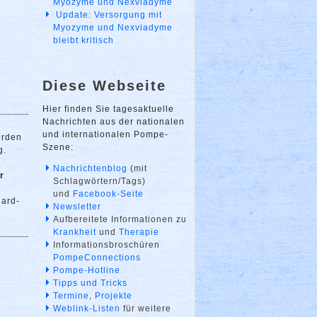
Myozyme und Nexviadyme
Update: Versorgung mit
Myozyme und Nexviadyme
bleibt kritisch
Diese Webseite
Hier finden Sie tagesaktuelle
Nachrichten aus der nationalen
und internationalen Pompe-
erden
Szene:
g.
Nachrichtenblog
(mit
r
Schlagwörtern/Tags)
und
Facebook-Seite
dard-
Newsletter
Aufbereitete Informationen zu
Krankheit
und
Therapie
Informationsbroschüren
PompeConnections
Pompe-Hotline
Tipps und Tricks
Termine
,
Projekte
Weblink-Listen
für weitere