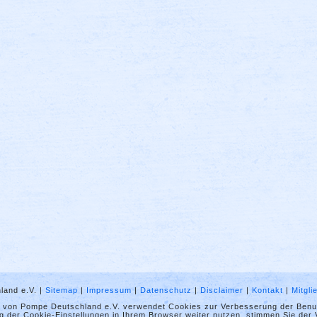
land e.V. |
Sitemap
|
Impressum
|
Datenschutz
|
Disclaimer
|
Kontakt
|
Mitgl
t von Pompe Deutschland e.V. verwendet Cookies zur Verbesserung der Benut
 der Cookie-Einstellungen in Ihrem Browser weiter nutzen, stimmen Sie der