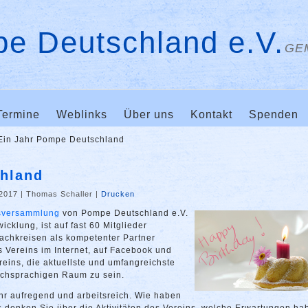
e Deutschland e.V.
GE
Termine
Weblinks
Über uns
Kontakt
Spenden
Ein Jahr Pompe Deutschland
hland
.2017
|
Thomas Schaller
|
Drucken
sversammlung
von Pompe Deutschland e.V.
icklung, ist auf fast 60 Mitglieder
Fachkreisen als kompetenter Partner
Vereins im Internet, auf Facebook und
reins, die aktuellste und umfangreichste
schsprachigen Raum zu sein.
hr aufregend und arbeitsreich. Wie haben