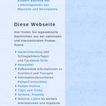
Kindern während des
Lieferengpasses von
Myozyme und Nexviadyme
Diese Webseite
Hier finden Sie tagesaktuelle
Nachrichten aus der nationalen
und internationalen Pompe-
Szene:
Nachrichtenblog
(mit
Schlagwörtern/Tags)
und
Facebook-Seite
Newsletter
Aufbereitete Informationen zu
Krankheit
und
Therapie
Informationsbroschüren
PompeConnections
Pompe-Hotline
Tipps und Tricks
Termine
,
Projekte
Weblink-Listen
für weitere
Informationen und Angebote