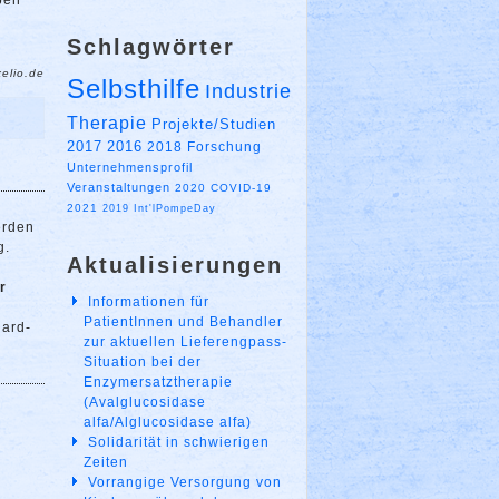
ben
Schlagwörter
xelio.de
Selbsthilfe
Industrie
Therapie
Projekte/Studien
2017
2016
2018
Forschung
Unternehmensprofil
Veranstaltungen
2020
COVID-19
2021
2019
Int'lPompeDay
erden
g.
Aktualisierungen
r
Informationen für
PatientInnen und Behandler
dard-
zur aktuellen Lieferengpass-
Situation bei der
Enzymersatztherapie
(Avalglucosidase
alfa/Alglucosidase alfa)
Solidarität in schwierigen
Zeiten
Vorrangige Versorgung von