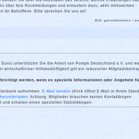
denken Sie über die Aktivitäten des Vereins, welche Erwartungen ha
 uns über Ihre Rückmeldungen und ermuntern dazu, aktiv mitzuwirken -
n für Betroffene. Bitte sprechen Sie uns an!
Bild: gänseblümchen / pi
0 Euro) unterstützen Sie die Arbeit von Pompe Deutschland e.V. und w
 wirtschaftlicher Hilfsbedürftigkeit gilt ein reduzierter Mitgliedsbeitra
richtigt werden, wenn es spezielle Informationen oder Angebote fü
datenbank aufnehmen.
E-Mail senden
(Klick öffnet E-Mail in Ihrem Stan
 herunterladen
. Achtung: Mitglieder brauchen keinen Kontaktbogen
 und erhalten einen speziellen Statistikbogen.