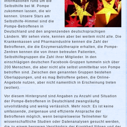
Informationen rund um die
Selbsthilfe bei M. Pompe
zukommen lassen, die wir
kennen. Unsere Stars am
Selbsthilfe-Himmel sind die
Pompe-Betroffenen in
Deutschland und den angrenzenden deutschsprachigen
Ländern. Wir sehen viele, kennen aber bei weitem nicht alle. Die
Krankenkassen und Pharmaindustrie kennen die Zahl der
Betroffenen, die die Enzymersatztherapie erhalten, die Pompe-
Zentren kennen die von ihnen betreuten Patienten,
Selbsthilfegruppen die Zahl ihrer Mitglieder. In den
einschlägigen deutschen Facebook-Gruppen tummeln sich über
200 Menschen, die aber nicht alle selbst unmittelbar von Pompe
betroffen sind. Zwischen den genannten Gruppen bestehen
Überlappungen, und es mag Betroffene geben, die Online-
Angebote nutzen, aber nicht namentlich in Erscheinung treten
(wollen).
Vor diesem Hintergrund sind Angaben zu Anzahl und Situation
der Pompe-Betroffenen in Deutschland zwangsläufig
unvollständig und wenig verlässlich. Mehr noch: Es ist keine
umfassende, zielgenaue und effiziente Ansprache der
Betroffenen möglich, wenn beispielsweise Teilnehmer für
wissenschaftliche Studien oder Datenanalysen gesucht werden,
die zu einem besseren Verständnis der Krankheit führen und der