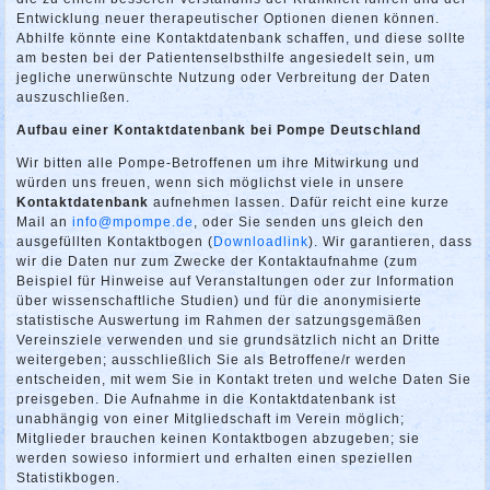
Entwicklung neuer therapeutischer Optionen dienen können.
Abhilfe könnte eine Kontaktdatenbank schaffen, und diese sollte
am besten bei der Patientenselbsthilfe angesiedelt sein, um
jegliche unerwünschte Nutzung oder Verbreitung der Daten
auszuschließen.
Aufbau einer Kontaktdatenbank bei Pompe Deutschland
Wir bitten alle Pompe-Betroffenen um ihre Mitwirkung und
würden uns freuen, wenn sich möglichst viele in unsere
Kontaktdatenbank
aufnehmen lassen. Dafür reicht eine kurze
Mail an
info@mpompe.de
, oder Sie senden uns gleich den
ausgefüllten Kontaktbogen (
Downloadlink
). Wir garantieren, dass
wir die Daten nur zum Zwecke der Kontaktaufnahme (zum
Beispiel für Hinweise auf Veranstaltungen oder zur Information
über wissenschaftliche Studien) und für die anonymisierte
statistische Auswertung im Rahmen der satzungsgemäßen
Vereinsziele verwenden und sie grundsätzlich nicht an Dritte
weitergeben; ausschließlich Sie als Betroffene/r werden
entscheiden, mit wem Sie in Kontakt treten und welche Daten Sie
preisgeben. Die Aufnahme in die Kontaktdatenbank ist
unabhängig von einer Mitgliedschaft im Verein möglich;
Mitglieder brauchen keinen Kontaktbogen abzugeben; sie
werden sowieso informiert und erhalten einen speziellen
Statistikbogen.