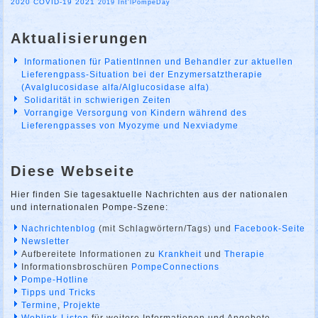
2020
COVID-19
2021
2019
Int'lPompeDay
Aktualisierungen
Informationen für PatientInnen und Behandler zur aktuellen
Lieferengpass-Situation bei der Enzymersatztherapie
(Avalglucosidase alfa/Alglucosidase alfa)
Solidarität in schwierigen Zeiten
Vorrangige Versorgung von Kindern während des
Lieferengpasses von Myozyme und Nexviadyme
Diese Webseite
Hier finden Sie tagesaktuelle Nachrichten aus der nationalen
und internationalen Pompe-Szene:
Nachrichtenblog
(mit Schlagwörtern/Tags) und
Facebook-Seite
Newsletter
Aufbereitete Informationen zu
Krankheit
und
Therapie
Informationsbroschüren
PompeConnections
Pompe-Hotline
Tipps und Tricks
Termine
,
Projekte
Weblink-Listen
für weitere Informationen und Angebote