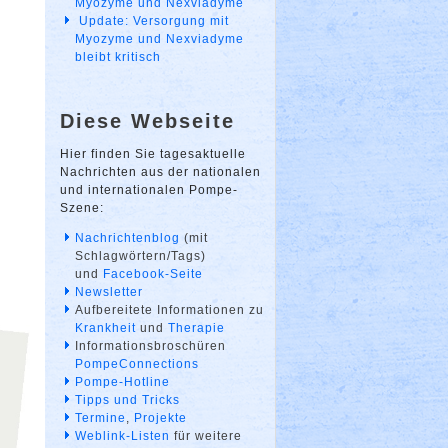
Myozyme und Nexviadyme
Update: Versorgung mit
Myozyme und Nexviadyme
bleibt kritisch
Diese Webseite
Hier finden Sie tagesaktuelle
Nachrichten aus der nationalen
und internationalen Pompe-
Szene:
Nachrichtenblog
(mit
Schlagwörtern/Tags)
und
Facebook-Seite
Newsletter
Aufbereitete Informationen zu
Krankheit
und
Therapie
Informationsbroschüren
PompeConnections
Pompe-Hotline
Tipps und Tricks
Termine
,
Projekte
Weblink-Listen
für weitere