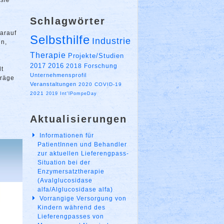
 sie
Schlagwörter
darauf
Selbsthilfe
Industrie
en,
Therapie
Projekte/Studien
2017
2016
2018
Forschung
lt
Unternehmensprofil
träge
Veranstaltungen
2020
COVID-19
2021
2019
Int'lPompeDay
Aktualisierungen
Informationen für
PatientInnen und Behandler
zur aktuellen Lieferengpass-
Situation bei der
Enzymersatztherapie
(Avalglucosidase
alfa/Alglucosidase alfa)
Vorrangige Versorgung von
Kindern während des
Lieferengpasses von