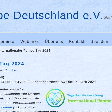
e Deutschland e.V.
GE
Termine
Weblinks
Über uns
Kontakt
Spenden
Internationaler Pompe-Tag 2024
-Tag 2024
er
|
Drucken
lt)
ciation (IPA) zum
International Pompe Day
am 15. April 2024
niederländischen
Namensgeber von Morbus
eutschen Besatzer, wurde
ei einer Vergeltungsaktion
ociation
(IPA) macht an